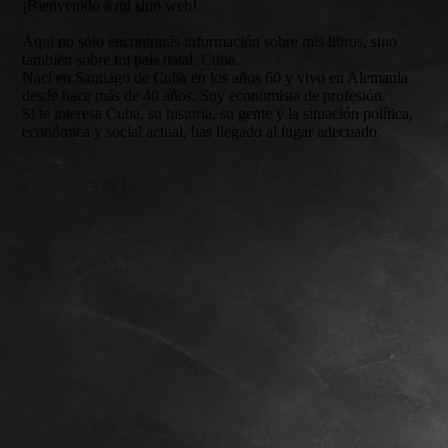
¡Bienvenido a mi sitio web!
Aquí no sólo encontrarás información sobre mis libros, sino
también sobre mi país natal, Cuba.
Nací en Santiago de Cuba en los años 60 y vivo en Alemania
desde hace más de 40 años. Soy economista de profesión.
Si te interesa Cuba, su historia, su gente y la situación política,
económica y social actual, has llegado al lugar adecuado.