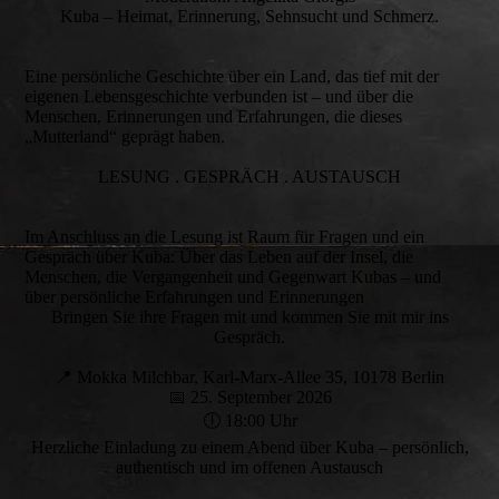
Kuba – Heimat, Erinnerung, Sehnsucht und Schmerz.
Eine persönliche Geschichte über ein Land, das tief mit der
eigenen Lebensgeschichte verbunden ist – und über die
Menschen, Erinnerungen und Erfahrungen, die dieses
„Mutterland“ geprägt haben.
LESUNG . GESPRÄCH . AUSTAUSCH
Im Anschluss an die Lesung ist Raum für Fragen und ein
Gespräch über Kuba: Über das Leben auf der Insel, die
Menschen, die Vergangenheit und Gegenwart Kubas – und
über persönliche Erfahrungen und Erinnerungen
Bringen Sie ihre Fragen mit und kommen Sie mit mir ins
Gespräch.
📍 Mokka Milchbar, Karl-Marx-Allee 35, 10178 Berlin
📅 25. September 2026
🕕 18:00 Uhr
Herzliche Einladung zu einem Abend über Kuba – persönlich,
authentisch und im offenen Austausch