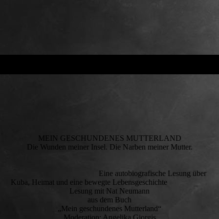
MEIN GESCHUNDENES MUTTERLAND
Die Wunden meiner Insel. Die Narben meiner Mutter.
Eine autobiografische Lesung über
Kuba, Heimat und eine bewegte Lebensgeschichte
Lesung mit Nat Neumann
aus dem Buch
„Mein geschundenes Mutterland“
Moderation: Angelika Giorgis