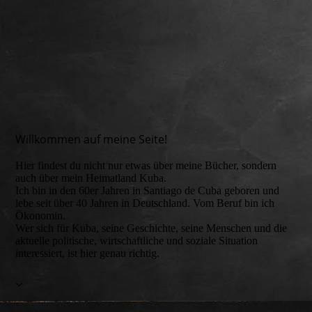
Willkommen auf meine Seite!
Hier findest du nicht nur etwas über meine Bücher, sondern
auch über mein Heimatland Kuba.
Ich bin in den 60er Jahren in Santiago de Cuba geboren und
lebe seit über 40 Jahren in Deutschland. Vom Beruf bin ich
Ökonomin.
Wer sich für Kuba, seine Geschichte, seine Menschen und die
aktuelle politische, wirtschaftliche und soziale Situation
interessiert, ist hier genau richtig.