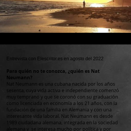
Entrevista con Elescritor.es en agosto del 2022
Para quién no te conozca, ¿quién es Nat
Neumann?
Nat Neumann es una cubana nacida por los años
sesenta, cuya vida activa e independiente comenzó
muy temprano y que se coronó con su graduación
como licenciada en economía a los 21 años, con la
fundación de una familia en Alemania y con una
interesante vida laboral. Nat Neumann es desde
1989 ciudadana alemana, integrada en la sociedad
alemana y se interesa mucho por política y por