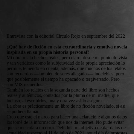
Entrevista con la editorial Círculo Rojo en septiembre del 2022
¿Qué hay de ficción en esta extraordinaria y emotiva novela
inspirada en su propia historia personal?
Mi obra relata hechos reales, pero claro, desde mi punto de vista
y tan verídicos como la subjetividad de la propia apreciación lo
permite, teniendo en cuenta, además, que muchos de los relatos
son recuerdos —también de seres allegados— indelebles, pero
que posiblemente el tiempo ha opacado o tergiversado. Pero
son MIS recuerdos.
También los relatos en la segunda parte del libro son hechos
reales y auténticos, contados por la pluma de mi madre, que
incluso, al escribirlos, una y otra vez así lo asegura.
La obra es prácticamente un libro de no ficción novelado, si así
se pudiera llamar.
Creo que este el marco para hacer una aclaración: algunos datos
los tomé de la información que nos da internet. No pude evitar
que se me colara un error. Debido a mi objetivo de dar datos de
actualidad respecto al 11 de julio de 2021, aquel día de protestas