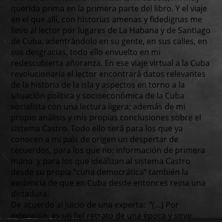
querida prima en la primera parte del libro. Y el viaje
en el que allí, con historias amenas y fidedignas me
llevo al lector por lugares de La Habana y de Santiago
de Cuba, adentrándolo en su gente, en sus calles, en
sus desgracias, todo ello envuelto en mi
redescubierta añoranza. En ese viaje virtual a la Cuba
revolucionaria el lector encontrará datos relevantes
de la historia de la isla y aspectos en torno a la
situación política y socioeconómica de la Cuba
socialista con una lectura ligera; además de mi
propio análisis y mis propias conclusiones sobre el
sistema Castro. Todo ello será para los que ya
conocen a mi país de origen un despertar de
recuerdos, para los que no: información de primera
mano y para los que idealizan al sistema Castro
desde su propia “cuna democrática“ también la
evidencia de que en Cuba desde entonces reina una
dictadura.
De acuerdo al juicio de una experta: “(…) Por
extensión, es un fiel retrato de una época y sirve