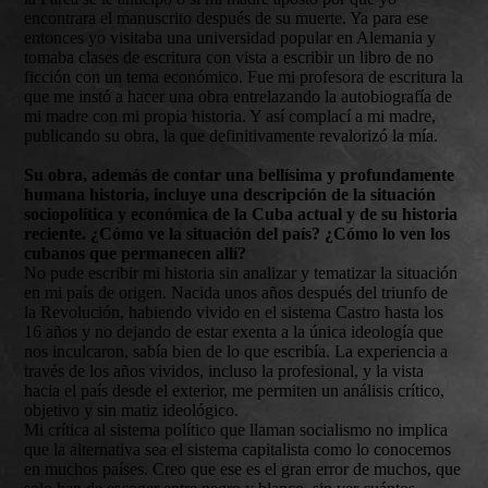
encontrara el manuscrito después de su muerte. Ya para ese
entonces yo visitaba una universidad popular en Alemania y
tomaba clases de escritura con vista a escribir un libro de no
ficción con un tema económico. Fue mi profesora de escritura la
que me instó a hacer una obra entrelazando la autobiografía de
mi madre con mi propia historia. Y así complací a mi madre,
publicando su obra, la que definitivamente revalorizó la mía.
Su obra, además de contar una bellísima y profundamente
humana historia, incluye una descripción de la situación
sociopolítica y económica de la Cuba actual y de su historia
reciente. ¿Cómo ve la situación del país? ¿Cómo lo ven los
cubanos que permanecen allí?
No pude escribir mi historia sin analizar y tematizar la situación
en mi país de origen. Nacida unos años después del triunfo de
la Revolución, habiendo vivido en el sistema Castro hasta los
16 años y no dejando de estar exenta a la única ideología que
nos inculcaron, sabía bien de lo que escribía. La experiencia a
través de los años vividos, incluso la profesional, y la vista
hacia el país desde el exterior, me permiten un análisis crítico,
objetivo y sin matiz ideológico.
Mi crítica al sistema político que llaman socialismo no implica
que la alternativa sea el sistema capitalista como lo conocemos
en muchos países. Creo que ese es el gran error de muchos, que