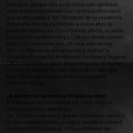
protestas, porque días antes había sido apresado
arbitrariamente y llevado a un centro penitenciario
que se encuentra a 160 kilómetros de su residencia.
Entretanto ha sido condenado a nueve años de
privación de libertad. Como Osorbo afirma, su juicio
fue un montaje fetichista y (…) Sé por donde caminé,
pero más importante aún, sé hacia adónde voy.
Pero mi objetivo no era tematizar y analizar la
situación en especial de valientes hombres y mujeres
cubanas que no se dejan amedrentar por el régimen,
como lo es Maykel Osorbo, sino la de un país que
Fidel Castro puso en penumbra y está desde
entonces de luto.
¿A qué tipo de lectores va dirigida tu obra?
A todo aquel que se interese por Cuba, tenga la
tendencia política que tenga,
con el objetivo de que el que lea mis relatos conozca
la vieja realidad cubana, la vieja y duradera realidad
que muchos no conocen, ni los partidarios del