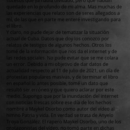
sucesos que ya había olvidado, pero que habían
quedado en lo profundo de mi alma. Mas muchas de
las experiencias que relato son de seres allegados a
mí, de las que en parte me enteré investigando para
el libro.
Y claro, no pude dejar de tematizar la situación
actual de Cuba. Datos que doy los conozco por
relatos de testigos de algunos hechos. Otros los
tomé de la información que nos da el internet y de
las redes sociales. No pude evitar que se me colara
un error. Debido a mi objetivo de dar datos de
actualidad respecto al 11 de julio de 2021, un día de
protestas populares masivas, y de terminar el libro
en español lo antes posible, tomé un dato que
resultó ser erróneo y que quiero aclarar por este
medio. Supongo que por la inundación del internet
con noticias frescas sobre ese día de los hechos
nombré a Maykel Osorbo como autor del vídeo al
himno Patria y vida. En verdad se trata de Anyelo
Troya González. El rapero Maykel Osorbo, uno de los
protagonistas del vídeo, no tomó parte en dichas