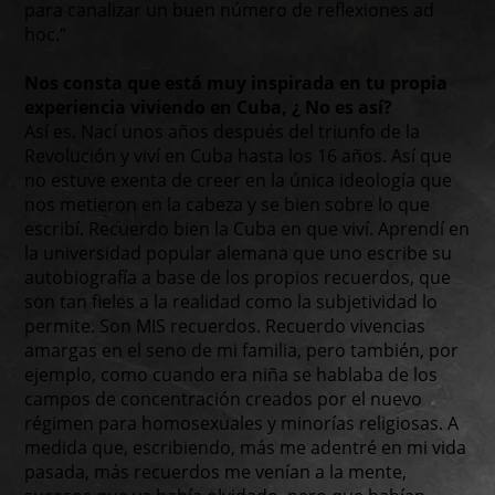
para canalizar un buen número de reflexiones ad
hoc.“
Nos consta que está muy inspirada en tu propia
experiencia viviendo en Cuba, ¿ No es así?
Así es. Nací unos años después del triunfo de la
Revolución y viví en Cuba hasta los 16 años. Así que
no estuve exenta de creer en la única ideología que
nos metieron en la cabeza y se bien sobre lo que
escribí. Recuerdo bien la Cuba en que viví. Aprendí en
la universidad popular alemana que uno escribe su
autobiografía a base de los propios recuerdos, que
son tan fieles a la realidad como la subjetividad lo
permite. Son MIS recuerdos. Recuerdo vivencias
amargas en el seno de mi familia, pero también, por
ejemplo, como cuando era niña se hablaba de los
campos de concentración creados por el nuevo
régimen para homosexuales y minorías religiosas. A
medida que, escribiendo, más me adentré en mi vida
pasada, más recuerdos me venían a la mente,