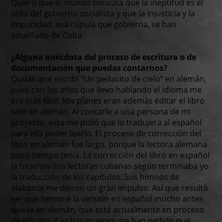
Quiero que el mundo conozca que la ineptitud es el
sello del gobierno socialista y que la injusticia y la
impunidad, esa cúpula que gobierna, se han
adueñado de Cuba.
¿Alguna anécdota del proceso de escritura o de
documentación que puedas contarnos?
Quizás que escribí “Un pedacito de cielo“ en alemán,
pues con los años que llevo hablando el idioma me
era más fácil. Mis planes eran además editar el libro
solo en alemán. Al contarle a una persona de mi
proyecto, esta me pidió que lo tradujera al español
para ella poder leerlo. El proceso de corrección del
libro en alemán fue largo, porque la lectora alemana
poco tiempo tenía. La corrección del libro en español
la hicieron dos lectoras cubanas según terminaba yo
la traducción de los capítulos. Sus himnos de
alabanza me dieron un gran impulso. Así que resultó
ser que terminé la versión en español mucho antes
que la en alemán, que está actualmente en proceso
de edición. Y ya hay quienes me han pedido que