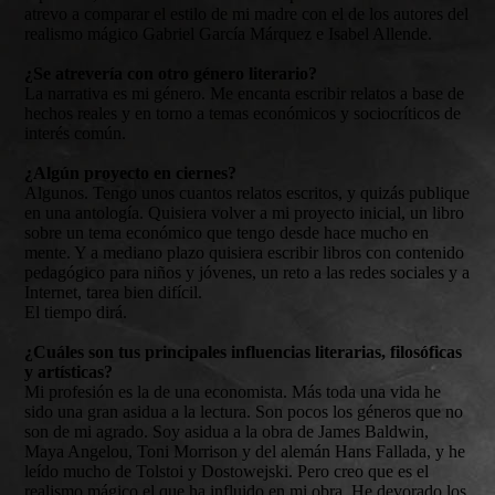
atrevo a comparar el estilo de mi madre con el de los autores del
realismo mágico Gabriel García Márquez e Isabel Allende.
¿Se atrevería con otro género literario?
La narrativa es mi género. Me encanta escribir relatos a base de
hechos reales y en torno a temas económicos y sociocríticos de
interés común.
¿Algún proyecto en ciernes?
Algunos. Tengo unos cuantos relatos escritos, y quizás publique
en una antología. Quisiera volver a mi proyecto inicial, un libro
sobre un tema económico que tengo desde hace mucho en
mente. Y a mediano plazo quisiera escribir libros con contenido
pedagógico para niños y jóvenes, un reto a las redes sociales y a
Internet, tarea bien difícil.
El tiempo dirá.
¿Cuáles son tus principales influencias literarias, filosóficas
y artísticas?
Mi profesión es la de una economista. Más toda una vida he
sido una gran asidua a la lectura. Son pocos los géneros que no
son de mi agrado. Soy asidua a la obra de James Baldwin,
Maya Angelou, Toni Morrison y del alemán Hans Fallada, y he
leído mucho de Tolstoi y Dostowejski. Pero creo que es el
realismo mágico el que ha influido en mi obra. He devorado los