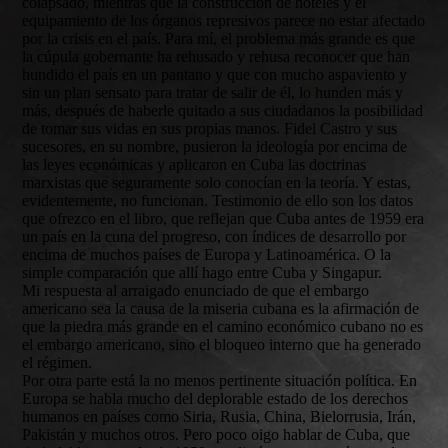
colapsado, mientras que la construcción de hoteles y el
equipamiento de los órganos represivos parece no estar afectado
por la crisis en el país. Para mí, el problema más grande es que
la cúpula gobernante ha rehusado y rehusa reconocer que han
hundido el país en un pantano y que con mucho aspaviento y
sin un plan sensato para tratar de salir de él, lo hunden más y
más, después de haberle quitado a sus ciudadanos la posibilidad
de tomar sus vidas en sus propias manos. Fidel Castro y sus
sucesores, en su nombre, pusieron la ideología por encima de
las leyes económicas y aplicaron en Cuba las doctrinas
marxistas que seguramente solo conocían en la teoría. Y estas,
evidentemente, no funcionan. Testimonio de ello son los datos
que ofrezco en el libro, que reflejan que Cuba antes de 1959 era
un país en la cuna del progreso, con índices de desarrollo por
encima de muchos países de Europa y Latinoamérica. O la
simple comparación que allí hago entre Cuba y Singapur.
Mi respuesta al arraigado enunciado de que el embargo
americano sea la causa de la miseria cubana es la afirmación de
que la piedra más grande en el camino económico cubano no es
el embargo americano, sino el bloqueo interno que ha generado
el régimen.
Por otra parte está la no menos pertinente situación política. En
Europa se habla mucho del deplorable estado de los derechos
humanos en países como Siria, Rusia, China, Bielorrusia, Irán,
Pakistán y muchos otros. Pero poco oigo hablar de Cuba, que