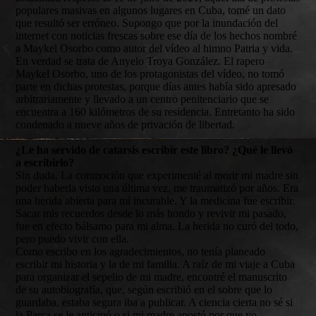
populares masivas en algunos lugares en Cuba, tomé un dato
que resultó ser erróneo. Supongo que por la inundación del
internet con noticias frescas sobre ese día de los hechos nombré
a Maykel Osorbo como autor del vídeo al himno Patria y vida.
En verdad se trata de Anyelo Troya González. El rapero
Maykel Osorbo, uno de los protagonistas del vídeo, no tomó
parte en dichas protestas, porque días antes había sido apresado
arbitrariamente y llevado a un centro penitenciario que se
encuentra a 160 kilómetros de su residencia. Entretanto ha sido
condenado a nueve años de privación de libertad.
¿Le ha servido de catarsis escribir este libro? ¿Qué le llevó
a escribirlo?
Sin duda. La conmoción que experimenté al morir mi madre sin
poder haberla visto una última vez, me traumatizó por años. Era
una herida abierta para mí incurable. Y la medicina fue escribir.
Sacar mis recuerdos desde lo más hondo y revivir mi pasado,
fue en efecto bálsamo para mi alma. La herida no curó del todo,
pero puedo vivir con ella.
Como escribo en los agradecimientos, no tenía planeado
escribir mi historia y la de mi familia. A raíz de mi viaje a Cuba
para organizar el sepelio de mi madre, encontré el manuscrito
de su autobiografía, que, según escribió en el sobre que lo
guardaba, estaba segura iba a publicar. A ciencia cierta no sé si
la Parca se le anticipó o si mi madre apostó por que yo