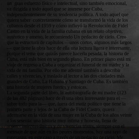
un gran esfuerzo físico e intelectual, sino también emocional,
va dirigida a todo aquel que se interese por Cuba,
independientemente de su tendencia política. A todo aquel que
quiera saber concretamente cómo se transformó la vida de los
cubanos desde el 1959 y cómo influyó la Revolución de Fidel
Castro en la vida de la familia cubana en un relato objetivo,
auténtico y ameno, le recomiendo Un pedacito de cielo. Creo
que la estructura de capítulos —unos cortos, algunos más largos
— que tiene la obra hace de ella una lectura ligera e interesante,
porque el tema que quizás parece hacerla pesada, la historia de
Cuba, está más bien en segundo plano. En primer plano está mi
viaje de regreso a Cuba a organizar el funeral de mi madre y la
vida de mi familia. Por ello me adentré también a describir
calles y vivencias, y traslado al lector a las dos ciudades más
grandes de Cuba, La Habana y Santiago de Cuba. Es también
una historia de mujeres fuertes y estoicas.
La segunda parte del libro, la autobiografía de mi madre (123
de las 482 páginas) hace de él una obra interesante para el —
sobre todo para la— que, fuera del matiz político que tiene la
primera parte y lejos de la Cuba de Fidel Castro, quiera
adentrarse en la vida de una mujer en la Cuba de los años veinte
a los sesenta: una historia muy íntima y honesta, llena de
acontecimientos únicos y de vivencias tristes, siempre con el
mensaje de que aún en los peores momentos, hay una rayo de
esperanza, en este caso a través de un pedacito de cielo. Me