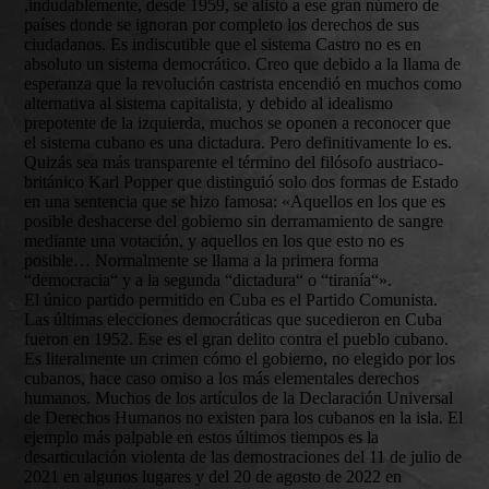
,indudablemente, desde 1959, se alistó a ese gran número de
países donde se ignoran por completo los derechos de sus
ciudadanos. Es indiscutible que el sistema Castro no es en
absoluto un sistema democrático. Creo que debido a la llama de
esperanza que la revolución castrista encendió en muchos como
alternativa al sistema capitalista, y debido al idealismo
prepotente de la izquierda, muchos se oponen a reconocer que
el sistema cubano es una dictadura. Pero definitivamente lo es.
Quizás sea más transparente el término del filósofo austriaco-
británico Karl Popper que distinguió solo dos formas de Estado
en una sentencia que se hizo famosa: «Aquellos en los que es
posible deshacerse del gobierno sin derramamiento de sangre
mediante una votación, y aquellos en los que esto no es
posible… Normalmente se llama a la primera forma
“democracia“ y a la segunda “dictadura“ o “tiranía“».
El único partido permitido en Cuba es el Partido Comunista.
Las últimas elecciones democráticas que sucedieron en Cuba
fueron en 1952. Ese es el gran delito contra el pueblo cubano.
Es literalmente un crimen cómo el gobierno, no elegido por los
cubanos, hace caso omiso a los más elementales derechos
humanos. Muchos de los artículos de la Declaración Universal
de Derechos Humanos no existen para los cubanos en la isla. El
ejemplo más palpable en estos últimos tiempos es la
desarticulación violenta de las demostraciones del 11 de julio de
2021 en algunos lugares y del 20 de agosto de 2022 en