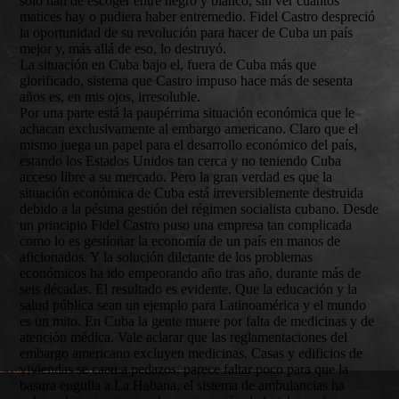
solo han de escoger entre negro y blanco, sin ver cuántos
matices hay o pudiera haber entremedio. Fidel Castro despreció
la oportunidad de su revolución para hacer de Cuba un país
mejor y, más allá de eso, lo destruyó.
La situación en Cuba bajo el, fuera de Cuba más que
glorificado, sistema que Castro impuso hace más de sesenta
años es, en mis ojos, irresoluble.
Por una parte está la paupérrima situación económica que le
achacan exclusivamente al embargo americano. Claro que el
mismo juega un papel para el desarrollo económico del país,
estando los Estados Unidos tan cerca y no teniendo Cuba
acceso libre a su mercado. Pero la gran verdad es que la
situación económica de Cuba está irreversiblemente destruida
debido a la pésima gestión del régimen socialista cubano. Desde
un principio Fidel Castro puso una empresa tan complicada
como lo es gestionar la economía de un país en manos de
aficionados. Y la solución diletante de los problemas
económicos ha ido empeorando año tras año, durante más de
seis décadas. El resultado es evidente. Que la educación y la
salud pública sean un ejemplo para Latinoamérica y el mundo
es un mito. En Cuba la gente muere por falta de medicinas y de
atención médica. Vale aclarar que las reglamentaciones del
embargo americano excluyen medicinas. Casas y edificios de
viviendas se caen a pedazos, parece faltar poco para que la
basura engulla a La Habana, el sistema de ambulancias ha