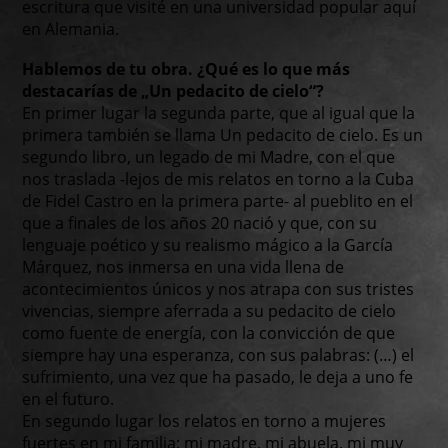
escritura que visité en una universidad popular aquí
en Alemania.
Hablemos de tu obra. ¿Qué es lo que más
destacarías de „Un pedacito de cielo“?
En primer lugar la segunda parte, que al igual que la
primera también se llama Un pedacito de cielo. Es un
segundo libro, un legado de mi Madre, con el que
nos traslada -lejos de mis relatos en torno a la Cuba
de Fidel Castro en la primera parte- al pueblito en el
que a finales de los años 20 nació y que, con su
lenguaje poético y su realismo mágico a la García
Márquez, nos inmersa en una vida llena de
acontecimientos únicos y nos atrapa con sus tristes
vivencias, siempre aferrada a su pedacito de cielo
como fuente de energía, con la convicción de que
siempre hay una esperanza, con sus palabras: (…) el
sufrimiento, una vez que ha pasado, le deja a uno fe
en el futuro.
En segundo lugar los relatos en torno a mujeres
fuertes en mi familia: mi madre, mi abuela, mi muy