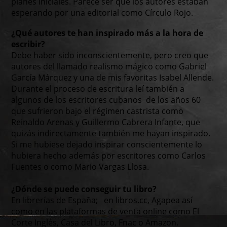
planes iniciales. Parece ser que los autores estaban
esperando por una editorial como Círculo Rojo.
¿Qué autores te han inspirado más a la hora de
escribir?
Debe haber sido inconscientemente, pero creo que
autores del llamado realismo mágico como Gabriel
García Márquez y una de mis favoritas Isabel Allende.
Durante el proceso de escritura leí también a
algunos de los escritores cubanos de los años 60
que sufrieron bajo el régimen castrista como
Reinaldo Arenas y Guillermo Cabrera Infante, que
quizás indirectamente también me hayan inspirado.
Si me hubiese dejado inspirar conscientemente lo
hubiera hecho además por escritores como Carlos
Fuentes o como Mario Vargas Llosa.
¿Dónde se puede conseguir tu libro?
En librerías de España; en libros.cc, Agapea así
como en las plataformas de venta online como El
Corte Inglés, Casa del Libro, Fnac o Amazon.