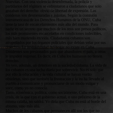
Nuevitas. Con una violencia desenfrenada, la policía y
partidarios del régimen se enfrentaron a ciudadanos que solo
gozaban del derecho obvio de libertad de expresión. Las
condenas son desmesuradas e injustas. Según la comisión
interamericana de los Derechos Humanos de la ONU, Cuba
tiene la tasa de encarcelamientos más alta del mundo. Para
nadie es un secreto que muchos de los reos son presos políticos,
los más prominentes encarcelados en condiciones indecibles,
más bien muriendo en vida. Ciudadanos cubanos son
atropellados por los órganos policiales que debían velar por sus
derechos. La inviolabilidad del hogar no existe en Cuba.
Disidentes son presionados para que abandonen el país, a otros
le impiden regresar. Es decir, en Cuba los humanos no tienen
derecho.
Yo veo, además, un deterioro en la sociedad cubana. La vida de
los cubanos es una lucha diaria por sobrevivir. No es solo que
por ello la educación y la vida cultural se hayan vuelto
obsoletas, sino que también la frustración y la ira ha llevado al
pueblo a comunicarse y pronunciarse de un modo vulgar y
soez, como yo no conocía.
Tanto económica, política, como socialmente, Cuba está en una
crisis, de la que con el gobierno actual, o uno próximo de la
misma calaña, no saldrá. Yo diría que Cuba no está al borde del
abismo, sino más allá.
Muchos de los cubanos que permanecen allí son los que no