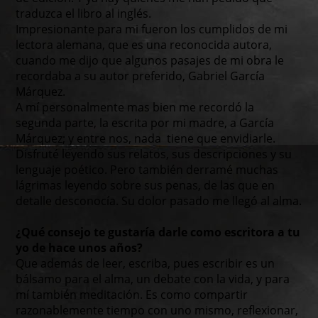
traduzca el libro al inglés.
Impresionante para mi fueron los cumplidos de mi
lectora alemana, que es una reconocida autora,
cuando me dijo que algunos pasajes de mi obra le
recordaba a su autor preferido, Gabriel García
Márquez.
A mí personalmente mas bien me recordó la
segunda parte, la escrita por mi madre, a García
Márquez; y entre nos, nada tiene que envidiarle.
Disfruté leyendo sus relatos, sus descripciones y su
lenguaje poético. Pero también derramé muchas
lágrimas leyendo sobre sus penas, de las que en
detalle desconocía. Su dolor pasado me llegó al alma.
¿Qué consejo te gustaría darle como escritora a tu
yo de hace unos años?
Que además de leer, escriba, pues escribir es un
bálsamo para el alma, un debate con la vida, y para
mí también meditación. Es como compartir
razonablemente tiempo con uno mismo, reflexionar,