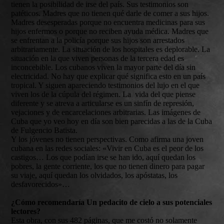
tienen la posibilidad de irse del país. Sus testimonios son
patéticos. Madres que no tienen qué darle de comer a sus hijos.
Madres desesperadas porque no encuentra medicinas para sus
hijos enfermos o porque no reciben ayuda médica. Madres que
se enfrentan a la policía porque sus hijos son arrestados
arbitrariamente. La situación de los hospitales es deplorable. La
situación en la que viven personas de la tercera edad es
inconcebible. Los cubanos viven la mayor parte del día sin
electricidad. No hay que explicar qué significa esto en un país
tropical. Y siguen apareciendo testimonios del lujo en el que
viven los de la cúpula del régimen. La vida del que piense
diferente y se atreva a articularse es un sinfín de represión,
vejaciones y de encarcelaciones arbitrarias. Las imágenes de
Cuba que yo veo hoy en día son bien parecidas a las de la Cuba
de Fulgencio Batista.
Y los jóvenes no tienen perspectivas. Como afirma una joven
cubana en las redes sociales: «Vivir en Cuba es el peor de los
castigos… Los que podían irse se han ido, aquí quedan los
pobres, la gente corriente, los que no tienen dinero para pagar
su viaje, aquí quedan los olvidados, los apóstatas, los
desfavorecidos»…
¿Cómo recomendaría Un pedacito de cielo a sus potenciales
lectores?
Esta obra, con sus 482 páginas, que me costó no solamente