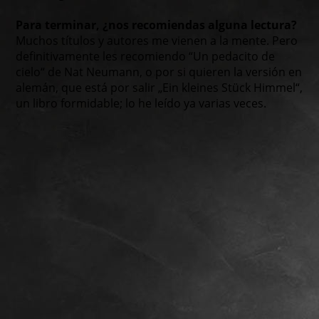
Para terminar, ¿nos recomiendas alguna lectura?
Muchos títulos y autores me vienen a la mente. Pero
definitivamente les recomiendo “Un pedacito de
cielo“ de Nat Neumann, o por si quieren la versión en
alemán, que está por salir „Ein kleines Stück Himmel“,
un libro formidable; lo he leído ya varias veces.