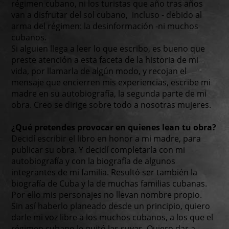
régimen cubano, ni los turistas que año tras años
van a disfrutar del sol cubano, incluso - debido al
arma del régimen: la desinformación -ni muchos
cubanos.
Si alguien llega a leer lo que escribo, es bueno que
preste atención a esta faceta de la historia de mi
vida, por llamarla de algún modo, y recojan el
mensaje que encierren mis experiencias, escribe mi
madre en su autobiografía, la segunda parte de mi
obra. Creo se dirige sobre todo a nosotras mujeres.
¿Qué pretendes provocar en quienes lean tu obra?
Decidí escribir el libro en honor a mi madre, para
publicar su obra. Y decidí completarla con mi
autobiografía y con la biografía de algunos
integrantes de mi familia. Resultó ser también la
biografía de Cuba y la de muchas familias cubanas.
Por ello mis personajes no llevan nombre propio.
Sin así haberlo planeado desde un principio, quiero
darle mi voz libre a los muchos cubanos, a los que el
régimen cubano le quitó las suyas. Quiero dar a