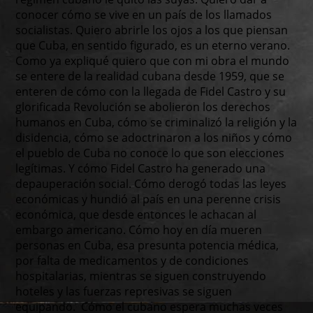
conocer cómo se vive en un país de los llamados
socialistas. Quiero abrirle los ojos a los que piensan
que Cuba, en sentido figurado, es un eterno verano.
Como ya expliqué quiero que con mi obra el mundo
se entere de la realidad cubana desde 1959, que se
enteren de cómo con la llegada de Fidel Castro y su
glorificada Revolución se abolieron los derechos
humanos en Cuba, cómo se criminalizó la religión y la
disidencia, cómo se adoctrinaron a los niños y cómo
el pueblo de Cuba no conoce lo que son elecciones
legítimas. Y cómo Fidel Castro ha generado una
depauperación social. Cómo derogó todas las leyes
económicas y hundió al país en una perenne crisis
económica, que desde entonces le achacan al
embargo americano. Cómo hoy en día mueren
personas en Cuba, esa presunta potencia médica,
por falta de medicamentos y de condiciones
hospitalarias, mientras se siguen construyendo
hoteles y las fuerzas represivas se siguen
equipando. Cómo el cubano espera muchas veces