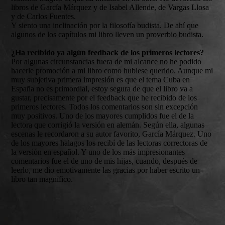
libros de García Márquez y de Isabel Allende, de Vargas Llosa
y de Carlos Fuentes.
Y siento una inclinación por la filosofía budista. De ahí que
algunos de los capítulos mi libro lleven un proverbio budista.
¿Ha recibido ya algún feedback de los primeros lectores?
Por algunas circunstancias fuera de mi alcance no he podido
hacerle promoción a mi libro como hubiese querido. Aunque mi
muy subjetiva primera impresión es que el tema Cuba en
España no es primordial, estoy segura de que el libro va a
gustar, precisamente por el feedback que he recibido de los
primeros lectores. Todos los comentarios son sin excepción
muy positivos. Uno de los mayores cumplidos fue el de la
lectora que corrigió la versión en alemán. Según ella, algunas
escenas le recordaron a su autor favorito, García Márquez. Uno
de los mayores halagos los recibí de las lectoras correctoras de
la versión en español. Y uno de los más impresionantes
comentarios fue el de uno de mis hijas, cuando, después de
leerlo, me dio emotivamente las gracias por haber escrito un
libro tan magnífico.