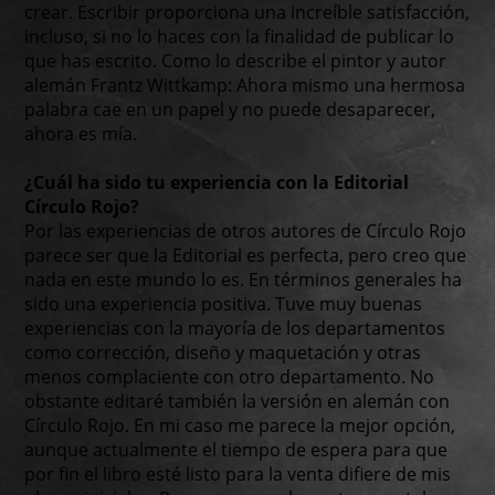
crear. Escribir proporciona una increíble satisfacción,
incluso, si no lo haces con la finalidad de publicar lo
que has escrito. Como lo describe el pintor y autor
alemán Frantz Wittkamp: Ahora mismo una hermosa
palabra cae en un papel y no puede desaparecer,
ahora es mía.
¿Cuál ha sido tu experiencia con la Editorial
Círculo Rojo?
Por las experiencias de otros autores de Círculo Rojo
parece ser que la Editorial es perfecta, pero creo que
nada en este mundo lo es. En términos generales ha
sido una experiencia positiva. Tuve muy buenas
experiencias con la mayoría de los departamentos
como corrección, diseño y maquetación y otras
menos complaciente con otro departamento. No
obstante editaré también la versión en alemán con
Círculo Rojo. En mi caso me parece la mejor opción,
aunque actualmente el tiempo de espera para que
por fin el libro esté listo para la venta difiere de mis