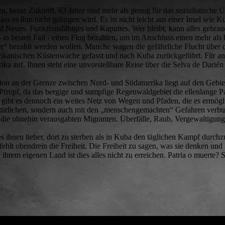
, keine Zukunft. 63 Jahre sind mehr als genug für das sozialistische 
ss es ihm nicht gelingen wird. Es ist nicht leicht aus einer Insel wie Ku
d Neues. Funktionsfähiges und Kaputtes. Wer bleibt, kann alles gebrauc
n besten Fall - einen Flug bezahlen, um im Anschluss einen mehr als
er“ bezahlt werden wollen. Manche wagen die gefährliche Flucht über d
ikanischen Küstenwache gefasst und nach Kuba zurückgeführt. Für an
ka auf. Ihnen steht eine unvorstellbare Reise über die Selva de Darién
gion an der Grenze zwischen Nord- und Südamerika liegt auf den Geb
n-Pfropf, da das bergige und sumpfige Regenwaldgebiet die ellenlange
t gibt es dennoch ein weites Netz von Wegen und Pfaden, die es ermögl
n natürlichen, sondern auch mit den „menschengemachten“ Gefahren ve
en die ohnehin verausgabten Migranten. Überfälle, Raub, Vergewaltig
s ihnen lieber, dort zu sterben als in Kuba den täglichen Kampf durch
fehlt obendrein die Freiheit. Die Freiheit zu sagen, was sie denken und i
n ihrem eigenen Land ist dies alles nicht zu erreichen. Patria o muerte?