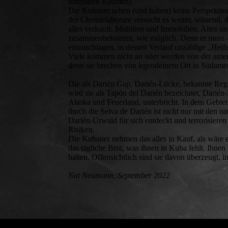
nutzbaren Räumen).
Die Kubaner sehen (und haben) keine Perspektiven
der Chemielaborant versucht es weiter, wissend, da
alles verkauft. Mobilien und Immobilien. Altes un
zusammenbekommt, wie möglich. Denn er muss - i
einzuschlagen, in dessen Verlauf unzählige „Helf
Viele kommen nicht an oder werden von der amer
denn sie brechen von irgendeinem Ort in Südameri
Die als Darién Gap, Darién-Lücke, bekannte Re
wird sie als Tapón del Darién bezeichnet, Darié
Alaska und Feuerland, unterbricht. In dem Gebie
durch die Selva de Darién ist nicht nur mit de
Darién-Urwald für sich entdeckt und terrorisier
Risiken.
Die Kubaner nehmen das alles in Kauf, als wäre e
das tägliche Brot, was ihnen in Kuba fehlt. Ihnen 
halten. Offensichtlich sind sie davon überzeugt, i
Nat Neumann, September 2022