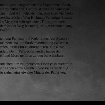
Unterfangen, ein gescheitertes Experiment. Doch
ba zu entfliehen. Und es ist teuer. Es wird also
hen. Und wer geht, sieht zu, dass er so viel Geld
 beschwerlichen Weg Richtung Vereinigte Staaten
as Meer mit selbstgebauten Transportmitteln.
dere ist der Weg Richtung USA schrecklich lang,
 bevor.
ieten von Panama und Kolumbien. Auf Spanisch
 Panamericana, die Straßenverbindung zwischen
ichen, es zu Fuß zu durchqueren. Die Reise
rbunden. Denn Verbrecherbanden haben den
ungen und Mord gehören zu den berechenbaren
zumachen, um zu überleben. Doch es ist nicht nur
hr Leben so zu gestalten, wie sie es für richtig
 Sie ziehen eine etwaige Muerte der Patria vor.