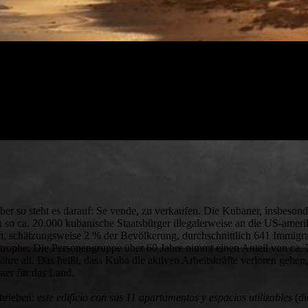
 aber so steht es darauf: Se vende, zu verkaufen. Die Kubaner, insbeson
 so ca. 20.000 kubanische Staatsbürger illegalerweise an die US-amer
, schätzungsweise 2 % der Bevölkerung, durchschnittlich 641 Immigran
trophe: Die Personengruppe über 60 Jahre nimmt einen Anteil von ca.
re alt. Das heißt, dass Kuba die aktiven Arbeitskräfte verloren gehen
ster für das Land.
chrieben:
este edificio con sus 11 apartamentos y espacios utilizables
(d