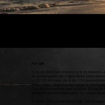
For sale
Es ist auf dem Foto vielleicht nicht zu erkennen,
als auszuwandern. Im August dieses Jahres kamen
es 211.515 Kubaner, die in die USA auswanderten
Diese endlose Migrationsbewegung ist eine Katas
Gros der Auswanderer sind zwischen 20 und 40 Jah
Wirtschaft unverzichtbar wären. Ein wahres Desa
Se vende
, steht auf der ersten Zeile, und kleinges