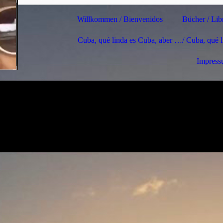
Willkommen / Bienvenidos
Bücher / Lib
Cuba, qué linda es Cuba, aber …/ Cuba, qué 
Impres