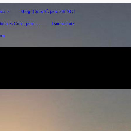
ros
Blog ¡Cuba Sí, pero aSí NO!
linda es Cuba, pero …
Datenschutz
sum