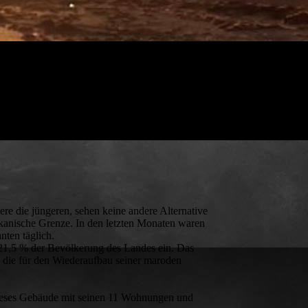
dere die jüngeren, sehen keine andere Alternative
ikanische Grenze. In den letzten Monaten waren
ten täglich.
 21,5 % der Bevölkerung des Landes ein. Das
, die für den Wiederaufbau seiner maroden
ieses Gebäude mit seinen 11 Wohnungen und