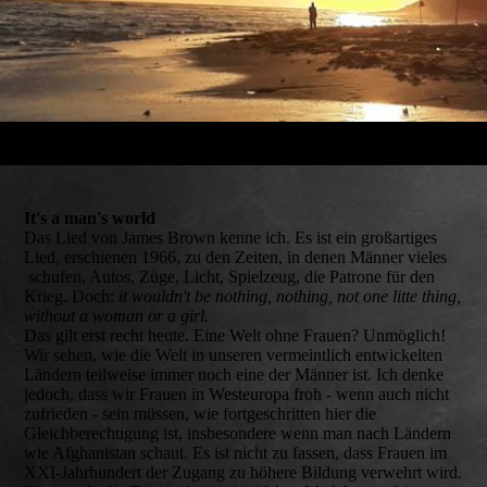
It's a man's world
Das Lied von James Brown kenne ich. Es ist ein großartiges
Lied, erschienen 1966, zu den Zeiten, in denen Männer vieles
schufen, Autos, Züge, Licht, Spielzeug, die Patrone für den
Krieg. Doch:
it wouldn't be nothing, nothing, not one litte thing,
without a woman or a girl.
Das gilt erst recht heute. Eine Welt ohne Frauen? Unmöglich!
Wir sehen, wie die Welt in unseren vermeintlich entwickelten
Ländern teilweise immer noch eine der Männer ist. Ich denke
jedoch, dass wir Frauen in Westeuropa froh - wenn auch nicht
zufrieden - sein müssen, wie fortgeschritten hier die
Gleichberechtigung ist, insbesondere wenn man nach Ländern
wie Afghanistan schaut. Es ist nicht zu fassen, dass Frauen im
XXI-Jahrhundert der Zugang zu höhere Bildung verwehrt wird.