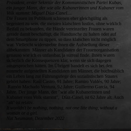
Präsident, erster Sekretär der Kommunistischen Partei Kubas,
ein junger Mann, der wie alle Kubanerinnen und Kubaner vom
Volk stammt: Miguel Díaz-Canel....
Die Frauen im Publikum schienen eher gleichgültig als
begeistert zu sein, die meisten klatschten lustlos, ohne wirklich
Beifall zu bekunden, die Hände vereinzelter Frauen waren
gerade damit beschäftigt, die Handtasche zu halten oder auf
dem Smartphone zu tippen, so dass klatschen nicht möglich
war. Vielleicht widerstrebte ihnen die Aufstellung dieser
altbekannten Männer als Kandidaten der Frauenorganisation
genauso wie ich es unfassbar, ja surreal finde. Ihnen waren
sicherlich die Konsequenzen klar, wenn sie sich dagegen
ausgesprochen hätten. Im Übrigen handelt es sich bei den
nunmehr aufgestellten Kandidaten um Männer, die buchstäblich
ein Leben lang zur Führungsriege des sozialistischen Staates
gehört haben: Raúl Castro, 91 Jahre; Ramiro Valdés, 90 Jahre;
Ramón Machado Ventura, 92 Jahre; Guillermo García, 94
Jahre. Der junge Mann, der "wie alle Kubanerinnen und
Kubaner vom Volk stammt", Díaz-Canel, ist 62 Jahre alt. Auch
"alt" ist relativ.
It wouldn't be nothing, nothing, not one litte thing, without a
woman or a girl.
Nat Neumann, Dezember 2022