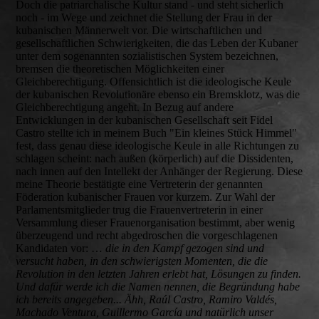
Doch die patriarchalische Kultur stand - und steht sicherlich
noch - im Wege und zeichnet die Stellung der Frau in der
kubanischen Männerwelt vor. Die wirtschaftlichen und
gesellschaftlichen Schwierigkeiten, die das Leben der Kubaner
unter dem sogenannten sozialistischen System bezeichnen,
bremsen die theoretischen Möglichkeiten einer
Gleichberechtigung. Offensichtlich ist die ideologische Keule
der kubanischen Revolutionäre ebenso ein Bremsklotz, was die
Gleichberechtigung angeht. In Bezug auf andere
Entwicklungen in der kubanischen Gesellschaft seit Fidel
Castro stellte ich in meinem Buch "Ein kleines Stück Himmel"
fest, dass genau diese ideologische Keule in alle Richtungen zu
schlagen scheint: nach außen (körperlich) auf die Dissidenten,
nach innen auf den Intellekt der Anhänger der Regierung. Diese
meine Theorie bestätigte eine Vertreterin der genannten
Föderation kubanischer Frauen vor kurzem. Zur Wahl der
Parlamentsmitglieder trug die Frauenvertreterin in einer
Versammlung dieser Frauenorganisation bestimmt, aber wenig
überzeugend und recht abgedroschen die vorgeschlagenen
Kandidaten vor: …
die in den Kampf gezogen sind und
versucht haben, in den schwierigsten Momenten, die die
Revolution in den letzten Jahren erlebt hat, Lösungen zu finden.
Und dafür werde ich die Namen nennen, die Begründung habe
ich bereits angegeben... Ähh, Raúl Castro, Ramiro Valdés,
Machado Ventura, Guillermo García und natürlich unser