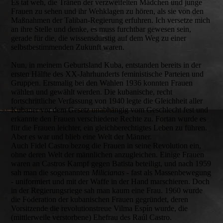
Es tat weh, die Tränen der verzweifelten Mädchen und junge
Frauen zu sehen und ihr Wehklagen zu hören, als sie von den
Maßnahmen der Taliban-Regierung erfuhren. Ich versetze mich
an ihre Stelle und denke, es muss furchtbar gewesen sein,
gerade für die, die wissensdurstig auf dem Weg zu einer
selbstbestimmenden Zukunft waren.
Nun, in meinem Geburtsland Kuba, entstanden bereits in der
ersten Hälfte des XX-Jahrhunderts feministische Parteien und
Gruppen. Erstmalig bei den Wahlen 1936 konnten Frauen
wählen und gewählt werden. Die kubanische, recht
fortschrittliche Verfassung von 1940 legte die Gleichheit aller
Kubaner vor dem Gesetz unabhängig vom Geschlecht fest und
erkannte den Frauen verschiedene Rechte zu. Fortan wurde es
für die Frauen leichter, ein gleichberechtigtes Leben zu führen.
Aber es war und blieb eine Welt der Männer.
Auch Fidel Castro bezog die Frauen in seine Revolution ein,
ohne deren Welt der männlichen anzugleichen. Einige Frauen
waren an Castros Kampf gegen Batista beteiligt, und nach 1959
sah man die sogenannten
Milicianas
- fast als Massenbewegung
- uniformiert und mit der Waffe in der Hand marschieren. Doch
in der Regierungsriege sah man kaum eine Frau. 1960 wurde
die Föderation der kubanischen Frauen gegründet, deren
Vorsitzende die revolutionstreue Vilma Espín wurde, die
(mittlerweile verstorbene) Ehefrau des Raúl Castro.