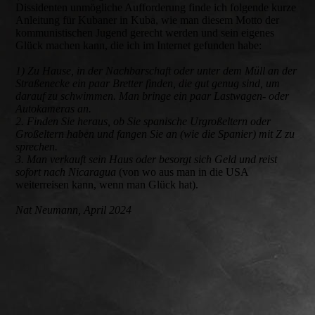
Dissidenten unmögliche Aufforderung finde ich folgende kurze
Anleitung für Kubaner in Kuba, wie man diesem Motto der
kommunistischen Jugend gerecht werden und sein eigenes
Glück machen kann, die ich im Internet gefunden habe:
1) Zu Hause, in der Nachbarschaft oder unter dem Müll an der
Straßenecke ein paar Bretter finden, die gut genug sind, um
darauf zu schwimmen. Man bringe ein paar Lastwagen- oder
Autokameras an.
2. Finden Sie heraus, ob Sie spanische Urgroßeltern oder
Großeltern haben und fangen Sie an (wie die Spanier) mit Z zu
sprechen.
3. Man verkauft sein Haus oder besorgt sich Geld und reist
sofort nach Nicaragua
(von wo aus man in die USA
weiterreisen kann, wenn man Glück hat).
Nat Neumann, April 2024