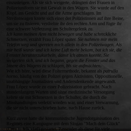
einzusteigen. Als sie sich weigerte, drängten drei Frauen in
Polizeiuniform sie mit Gewalt in den Wagen. Sie wurde auf den
Kopf, ins Gesicht und auf die Arme geschlagen. Im
Streifenwagen kniete sich einer der Polizistinnen auf ihre Beine,
um sie zu fixieren, verdrehte ihr den rechten Arm und fügte ihr
eine schwere Verletzung am Schultergelenk zu.
Ich kann meinen Arm nicht bewegen und habe schreckliche
Schmerzen
, erzählt Frau López später.
Sie nahmen mir mein
Telefon weg und sperrten mich allein in den Polizeiwagen. Als
mir heiß wurde und ich keine Luft mehr bekam, bat ich sie, die
Fenster herunterzukurbeln, damit ich atmen konnte. Sie
weigerten sich, und ich begann, gegen die Fenster und das
Innere des Wagens zu schlagen, bis sie aufmachten.
Wie ich höre, wird diese Foltermethode, bekannt als
patrulla
horno
, häufig von der Polizei gegen Aktivisten, Oppositionelle,
unabhängige Journalisten und Andersdenkende angewandt.
Frau López wurde zu einer Polizeistation gebracht. Nach
stundenlangem Warten und ohne medizinische Versorgung
kehrte sie mit Schmerzen in der Schulter, die durch die
Misshandlungen verletzt worden war, und einer Verwarnung,
die sie nicht unterschrieben hatte, nach Hause zurück.
Kurz zuvor hatte die kommunistische Jugendorganisation des
Regimes eine Kampagne mit dem Slogan "Mach dein Glück"
(Crea tu felicidad) gestartet. Passender als diese für viele