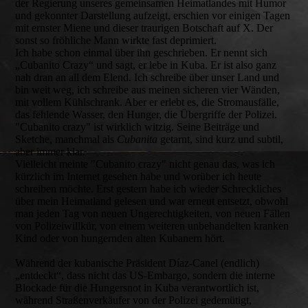
der Regierung unseres gemeinsamen Heimatlandes mit Humor
und gekonnter Darstellung aufzeigt, erschien vor einigen Tagen
mit ernster Miene und dieser traurigen Botschaft auf X. Der
sonst so fröhliche Mann wirkte fast deprimiert.
Ich habe schon einmal über ihn geschrieben. Er nennt sich
„Cubanito Crazy“ und sagt, er lebe in Kuba. Er ist also ganz
nah dran an all dem Elend. Ich schreibe über unser Land und
bin weit weg, ich schreibe aus meinen sicheren vier Wänden,
mit vollem Kühlschrank. Aber er erlebt es, die Stromausfälle,
das fehlende Wasser, den Hunger, die Übergriffe der Polizei.
"Cubanito crazy" ist wirklich witzig. Seine Beiträge und
Sketche, manchmal als
Cubanita
getarnt, sind kurz und subtil,
aber immer klar.
Vielleicht meinte "Cubanito crazy" nicht genau das, was ich
kürzlich im Internet gesehen habe und worüber ich heute
schreiben möchte. Erst gestern habe ich wieder Schreckliches
über mein Heimatland gelesen und war erneut entsetzt, obwohl
man jeden Tag von neuen Ungerechtigkeiten, von neuen Fällen
von Polizeiwillkür, von einem weiteren unbehandelten kranken
Kind oder von hungernden alten Kubanern hört.
Während der kubanische Präsident Díaz-Canel (endlich)
„entdeckt“, dass nicht das US-Embargo, sondern die interne
Blockade für die Hungersnot in Kuba verantwortlich ist,
während Straßenverkäufer von der Polizei gedemütigt,