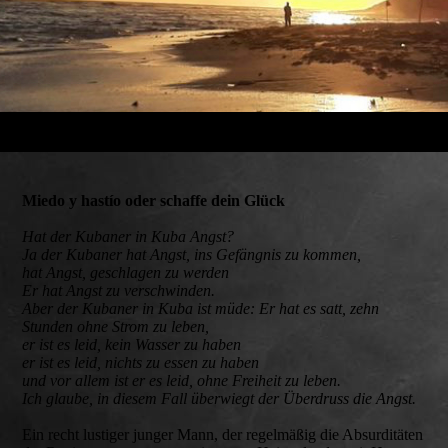
Miedo y hastío oder schaffe dein Glück
Hat der Kubaner in Kuba Angst?
Ja der Kubaner hat Angst, ins Gefängnis zu kommen,
hat Angst, geschlagen zu werden
Er hat Angst zu verschwinden.
Aber der Kubaner in Kuba ist müde: Er hat es satt, zehn
Stunden ohne Strom zu leben,
er ist es leid, kein Wasser zu haben
er ist es leid, nichts zu essen zu haben
und vor allem ist er es leid, ohne Freiheit zu leben.
Ich glaube, in diesem Fall überwiegt der Überdruss die Angst.
Ein recht lustiger junger Mann, der regelmäßig die Absurditäten