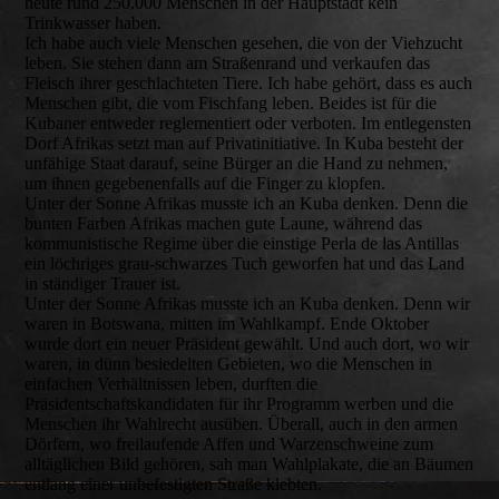
heute rund 250.000 Menschen in der Hauptstadt kein
Trinkwasser haben.
Ich habe auch viele Menschen gesehen, die von der Viehzucht
leben. Sie stehen dann am Straßenrand und verkaufen das
Fleisch ihrer geschlachteten Tiere. Ich habe gehört, dass es auch
Menschen gibt, die vom Fischfang leben. Beides ist für die
Kubaner entweder reglementiert oder verboten. Im entlegensten
Dorf Afrikas setzt man auf Privatinitiative. In Kuba besteht der
unfähige Staat darauf, seine Bürger an die Hand zu nehmen,
um ihnen gegebenenfalls auf die Finger zu klopfen.
Unter der Sonne Afrikas musste ich an Kuba denken. Denn die
bunten Farben Afrikas machen gute Laune, während das
kommunistische Regime über die einstige Perla de las Antillas
ein löchriges grau-schwarzes Tuch geworfen hat und das Land
in ständiger Trauer ist.
Unter der Sonne Afrikas musste ich an Kuba denken. Denn wir
waren in Botswana, mitten im Wahlkampf. Ende Oktober
wurde dort ein neuer Präsident gewählt. Und auch dort, wo wir
waren, in dünn besiedelten Gebieten, wo die Menschen in
einfachen Verhältnissen leben, durften die
Präsidentschaftskandidaten für ihr Programm werben und die
Menschen ihr Wahlrecht ausüben. Überall, auch in den armen
Dörfern, wo freilaufende Affen und Warzenschweine zum
alltäglichen Bild gehören, sah man Wahlplakate, die an Bäumen
entlang einer unbefestigten Straße klebten.