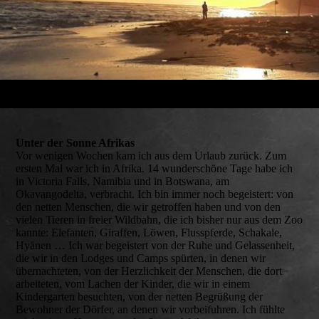
Unter der Sonne Afrikas
Vor wenigen Wochen kam ich aus dem Urlaub zurück. Zum
ersten Mal war ich in Afrika. 14 wunderschöne Tage habe ich
in Victoria Falls, Namibia und in Botswana, am
Okavangodelta, verbracht. Ich bin immer noch begeistert: von
den netten Menschen, die wir getroffen haben und von den
vielen Tieren in freier Wildbahn, die ich bisher nur aus dem Zoo
kannte: Elefanten, Giraffen, Löwen, Flusspferde, Schakale,
Hyänen … Ich war begeistert von der Ruhe und Gelassenheit,
die wir in den Lodges und Camps spürten, in denen wir
übernachteten, von der Herzlichkeit der Menschen, die dort
arbeiteten, vom Lachen der Kinder, die wir in einem
Kindergarten besuchten, von der netten Begrüßung der
Bewohner der Dörfer, an denen wir vorbeifuhren. Ich fühlte