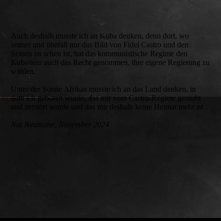
Auch deshalb musste ich an Kuba denken, denn dort, wo
immer und überall nur das Bild von Fidel Castro und den
Seinen zu sehen ist, hat das kommunistische Regime den
Kubanern auch das Recht genommen, ihre eigene Regierung zu
wählen.
Unter der Sonne Afrikas musste ich an das Land denken, in
dem ich geboren wurde, das mir vom Castro-Regime geraubt
und zerstört wurde und das mir deshalb keine Heimat mehr ist.
Nat Neumann, November 2024