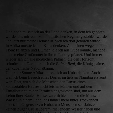
Und doch musste ich an das Land denken, in dem ich geboren
wurde, das mir vom kommunistischen Regime gestohlen wurde
und jetzt nur meine Heimat ist, weil ich dort geboren wurde.
In Afrika musste ich an Kuba denken. Zum einen wegen der
Flora: Pflanzen und Blumen, die ich aus Kuba kannte, manche
hatte meine Großmutter in ihrem Patio gepflanzt. Und immer
wieder sah ich alle möglichen Palmen, die den Horizont
schmückten. Darunter auch die
Palma Real,
die Königspalme,
der kubanische Nationalbaum.
Unter der Sonne Afrikas musste ich an Kuba denken. Auch
weil ich beim Besuch eines Dorfes im tiefsten Namibia erstaunt
war: Dort, wo sich die Menschen den Luxus eines
komfortablen Hauses nicht leisten können und auf den
Einfallsreichtum der Termiten angewiesen sind, um aus dem
Lehm ihrer Bauten Häuser zu errichten, haben die Menschen
Wasser, in einem Land, das immer mehr unter Trockenheit
leidet. Im Gegensatz zu Kuba, wo Menschen seit Jahrzehnten
keinen Zugang zu sauberem, fließendem Wasser haben und