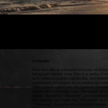
El Partido
Hace unos días se celebraron elecciones en Europ
han ganado muchos votos. Pero si se analiza el re
facto contra los partidos establecidos, sino tambi
representada por ninguno de los partidos que están
Especialmente cuando hay elecciones en Alemania,
régimen lleva vendiendo como "elecciones" desde
habido literalmente "elecciones", pero en realida
Esto significa que cuando hay "Elecciones" en Cub
"Elecciones". Entonces vota sólo indirectamente,