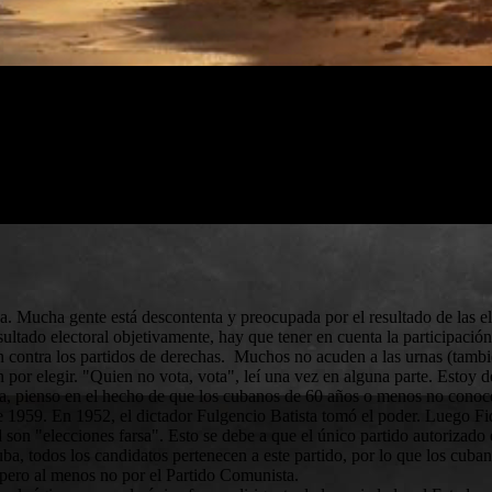
a. Mucha gente está descontenta y preocupada por el resultado de las e
sultado electoral objetivamente, hay que tener en cuenta la participació
én contra los partidos de derechas. Muchos no acuden a las urnas (tambi
 por elegir. "Quien no vota, vota", leí una vez en alguna parte. Estoy 
 pienso en el hecho de que los cubanos de 60 años o menos no conocen 
 1959. En 1952, el dictador Fulgencio Batista tomó el poder. Luego F
d son "elecciones farsa". Esto se debe a que el único partido autoriza
a, todos los candidatos pertenecen a este partido, por lo que los cuba
 pero al menos no por el Partido Comunista.