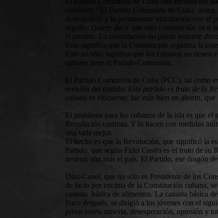
El Partido Comunista de Cuba está reconocido por 
establece: "El Partido Comunista de Cuba, único, m
democrático y la permanente vinculación con el pu
orgullo:
Quiere decir que esta constitución va a o
el partido. La constitución no puede trazarle direc
Esto significa que la Constitución organiza la con
Esto no sólo significa que los cubanos no tienen e
cubano tiene el Partido Comunista.
El Partido Comunista de Cuba (PCC), tal como ex
revisión del partido:
Este partido es fruto de la 
cubana es elocuente: fue más bien un aborto, que 
El problema para los cubanos de la isla es que e
Revolución castrista. Y lo hacen con medidas inút
una vida mejor.
El hecho es que la Revolución, que significó la 
Partido, que según Fidel Castro es el fruto de su R
destruir aún más el país. El Partido, ese dragón
Díaz-Canel, que no sólo es Presidente de los Cons
de facto por encima de la Constitución cubana, se 
canasta básica de alimentos. La canasta básica d
Poco después, se dirigió a los jóvenes con el sig
privaciones, miseria, desesperación, opresión y t