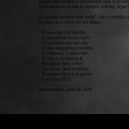
miseria autoinfligida e interminable para la juve
Disfrutando de la vida en tiempos difíciles. ¡Qué 
„El partido siempre tiene razón", era el estribi
ha dado en el clavo con sus rimas:
El huracán más terrible,
el que más ha hecho daño,
El que hiere año tras año
El más sangriento y temible.
El perpetuo, el inservible,
El que te arranca la fe,
Por el que lloro y lloré
Por el que llora mi tierra,
Es el que evoca a la guerra
Y se llama PCC.
Nat Neumann, junio de 2024