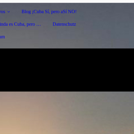
ros
Blog ¡Cuba Sí, pero aSí NO!
linda es Cuba, pero …
Datenschutz
sum