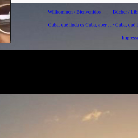
Willkommen / Bienvenidos
Bücher / Lib
Cuba, qué linda es Cuba, aber …/ Cuba, qué 
Impres