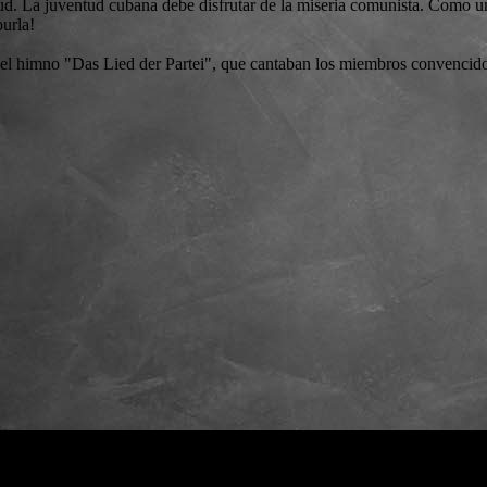
ntud. La juventud cubana debe disfrutar de la miseria comunista. Como u
burla!
llo del himno "Das Lied der Partei", que cantaban los miembros conven