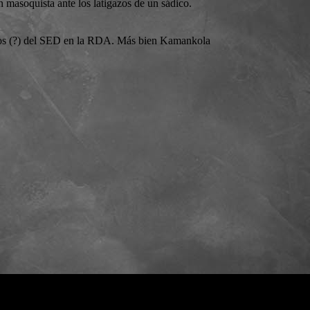
n masoquista ante los latigazos de un sádico.
cidos (?) del SED en la RDA. Más bien Kamankola