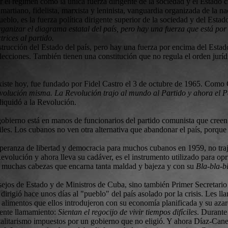
el régimen como la única fuerza dirigente de la sociedad y el Estado c
artiano, fidelista, marxista y leninista, vanguardia organizada de la n
eblo, es la fuerza política dirigente superior de la sociedad y del Est
rganizar el diagrama estatal del país, pero hay una fuerza que está por
trices al partido.
strucción del Estado del país, pero hay una fuerza por encima del Estado
lecciones. También tienen una constitución que no regula el orden juríd
iste hoy, fue fundado por Fidel Castro el 3 de octubre de 1965. Como 
Revolución misma. La Revolución trajo al mundo al Partido y ahora el P
liquidó a la Revolución.
l gobierno está en manos de funcionarios del partido comunista que cre
iles. Los cubanos no ven otra alternativa que abandonar el país, porqu
esperanza de libertad y democracia para muchos cubanos en 1959, no tra
evolución y ahora lleva su cadáver, es el instrumento utilizado para opri
 de muchas cabezas que encarna tanta maldad y bajeza y con su
Bla-bla-b
ejos de Estado y de Ministros de Cuba, sino también Primer Secretario 
dirigió hace unos días al "pueblo" del país asolado por la crisis. Les l
e alimentos que ellos introdujeron con su economía planificada y su a
uiente llamamiento:
Sientan el regocijo de vivir tiempos difíciles
. Durante
otalitarismo impuestos por un gobierno que no eligió. Y ahora Díaz-Cane