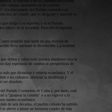
ubanos. El artículo 5 de la Constitución cubana
ación cubana, sustentado en su carácter
ado“. Un funcionario del Partido comentó con
 encima del estado, que es dirigente y superior es
 que dirige y es superior, y es el Partido.
ico básico de la sociedad. Para ello el régimen
Castro resumió más tarde en una reunión de
artido lleva adelante la Revolución
. La realidad
en que deben y sobre todo pueden mantener viva la
e no hay esperanza de cambio ni perspectivas de
jo más que dictadura y miseria económica. Y el
mir a los cubanos, silenciar la disidencia y
la
ser absoluto.
del Partido Comunista de Cuba y, por tanto, está
lamó a "guapear la comida" y a no esperar a la
zaroso rumbo económico.
 más de seis décadas, el pueblo cubano ha sufrido
l se atreve a pintar un hermoso cuadro de esta