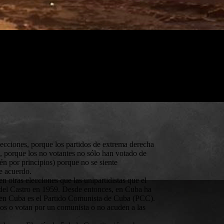
lecciones, porque los partidos de extrema derecha
n, porque los no votantes no sólo han votado de
én por principios) porque no se siente
de acuerdo.
otras elecciones que las unipartidistas que el
idel Castro en 1959. Desde entonces, en Cuba ha
do en Cuba es el Partido Comunista de Cuba (PCC).
nos o votan por un comunista o no acuden a las