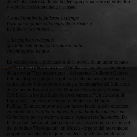
de la Cuba castrista, donde la ideología prima sobre el individuo
y sobre la acción meditada y sensata.
A aquel hombre le pidieron su tiempo
Para que lo juntara al tiempo de la Historia
Le pidieron las manos ...
... Le explicaron después
que toda esta donación resultaría inútil
sin entregar la lengua ...
En relación con la publicación de la novela de un autor cubano
en 1967 y la crítica mordaz de Padilla; con su juicio laudatorio
de la novela "Tres tristes tigres", del escritor Guillermo Cabrera
Infante, despreciado por el gobierno cubano; así como con la
crítica abierta y sin tapujos dirigida a funcionarios del Ministerio
de Comercio Exterior y de la Unión de Escritores y Artistas
(UNEAC), a los que llamó despectivamente "Un cascarón de
figurones", comenzó el camino pedregoso de Heberto
Padilla. Su autocompromiso con la revolución quedó entonces
en entredicho:
Padilla no ha vivido y luchado lo suficiente en
Cuba como para poseer verdadero espíritu revolucionario
. De
Padilla, que había trabajado entre otras cosas como corresponsal
del periódico "Revolución" en Moscú - órgano del movimiento
progubernamental 26 de julio - se decía que había tenido una