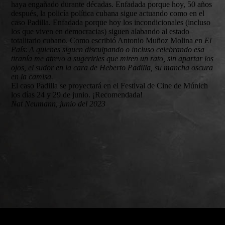
haya engañado durante décadas. Enfadada porque hoy, 50 años
después, la policía política cubana sigue actuando como en el
caso Padilla. Enfadada porque hoy los incondicionales (incluso
los que viven en democracias) siguen alabando al estado
totalitario cubano. Como escribió Antonio Muñoz Molina en
El
País
:
A quienes siguen disculpando o incluso celebrando esa
tiranía me atrevo a sugerirles que
miren un rato, sin apartar los
ojos, el sudor en la cara de Heberto Padilla, su mancha oscura
en la camisa.
El caso Padilla se proyectará en el Festival de Cine de Múnich
los días 24 y 29 de junio. ¡Recomendada!
Nat Neumann, junio del 2023