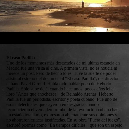
El caso Padilla
Uno de los momentos más destacados de mi última estancia en
Madrid fue una visita al cine. A primera vista, no es noticia ni
merece un post. Pero de hecho lo es. Tuve la suerte de poder
asistir al estreno del documental "El caso Padilla", del director
cubano Pavel Giroud. Había oído hablar poco de Heberto
Padilla. Sólo supe de él cuando hace unos pocos años leí el
libro "Antes que anochezca", de Reinaldo Arenas. Heberto
Padilla fue un periodista, escritor y poeta cubano. Fue uno de
esos intelectuales que cayeron en desgracia cuando
reconocieron el verdadero rumbo de la revolución cubana hacia
un estado totalitario, expresaron abiertamente sus opiniones y
no ahorraron críticas justificadas. En su obra "Fuera del juego",
escribió poemas como "En tiempos difíciles", que son un espejo