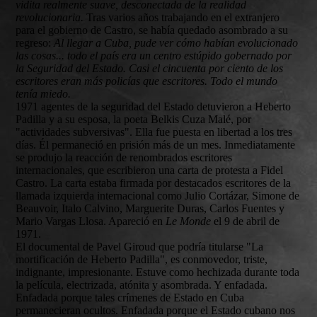
vidita realmente suave, desconectada de la realidad
revolucionaria.
Tras varios años trabajando en el extranjero
para el gobierno de Castro, se había quedado asombrado a su
regreso:
Al llegar a Cuba, pude ver cómo habían evolucionado
las cosas... todo el país era un centro estúpido gobernado por
la Seguridad del Estado. Casi el cincuenta por ciento de los
escritores eran más policías que escritores. Todo el mundo
tenía miedo.
1971 agentes de la seguridad del Estado detuvieron a Heberto
Padilla y a su esposa, la poeta Belkis Cuza Malé, por
"actividades subversivas". Ella fue puesta en libertad a los tres
días. Él permaneció en prisión más de un mes. Inmediatamente
se produjo la reacción de renombrados escritores
internacionales, que escribieron una carta de protesta a Fidel
Castro. La carta estaba firmada por destacados escritores de la
llamada izquierda internacional como Julio Cortázar, Simone de
Beauvoir, Italo Calvino, Marguerite Duras, Carlos Fuentes y
Mario Vargas Llosa. Apareció en
Le Monde
el 9 de abril de
1971.
El documental de Pavel Giroud que podría titularse "La
mortificación de Heberto Padilla", es conmovedor, triste,
indignante, impresionante. Estuve como hechizada durante toda
la película, electrizada, atónita y asombrada. Y enfadada.
Enfadada porque tales crímenes de Estado en Cuba
permanecieran ocultos. Enfadada porque el Estado cubano nos