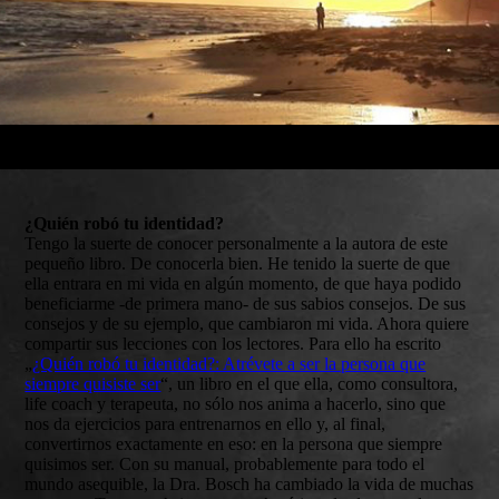
¿Quién robó tu identidad?
Tengo la suerte de conocer personalmente a la autora de este
pequeño libro. De conocerla bien. He tenido la suerte de que
ella entrara en mi vida en algún momento, de que haya podido
beneficiarme -de primera mano- de sus sabios consejos. De sus
consejos y de su ejemplo, que cambiaron mi vida. Ahora quiere
compartir sus lecciones con los lectores. Para ello ha escrito
„
¿Quién robó tu identidad?: Atrévete a ser la persona que
siempre quisiste ser
“, un libro en el que ella, como consultora,
life coach y terapeuta, no sólo nos anima a hacerlo, sino que
nos da ejercicios para entrenarnos en ello y, al final,
convertirnos exactamente en eso: en la persona que siempre
quisimos ser. Con su manual, probablemente para todo el
mundo asequible, la Dra. Bosch ha cambiado la vida de muchas