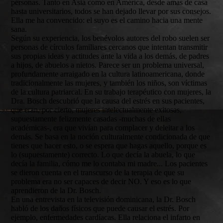
personas. Tanto en Asia como en América, desde amas de casa
hasta universitarios, todos se han dejado llevar por sus consejos.
Ella me ha convencido: el suyo es el camino hacia una mente
sana.
Según su experiencia, los benévolos autores del robo suelen ser
personas de círculos familiares cercanos que intentan transmitir
sus propias ideas y actitudes ante la vida a los demás, de padres
a hijos, de abuelos a nietos. Parece ser un problema universal,
profundamente arraigado en la cultura latinoamericana, donde
tradicionalmente las mujeres, y también los niños, son víctimas
de la cultura patriarcal. En su trabajo terapéutico con mujeres, la
Dra. Bosch descubrió que la causa del estrés en sus pacientes,
que eran, por cierto, mujeres intelectualmente exitosas,
supuestamente felizmente casadas -muchas de ellas
académicas-, era que vivían para complacer y deleitar a los
demás. Se basa en la noción culturalmente condicionada de que
tienes que hacer esto, o se espera que hagas aquello, porque es
lo (supuestamente) correcto. Lo que decía la abuela, lo que
decía la familia, cómo me lo contaba mi madre... Los pacientes
se dieron cuenta en el transcurso de la terapia de que su
problema era no ser capaces de decir NO. Y eso es lo que
aprendieron de la Dr. Bosch.
En una entrevista en la televisión dominicana, la Dr. Bosch
habló de los daños físicos que puede causar el estrés. Por
ejemplo, enfermedades cardíacas. Ella relaciona el infarto en