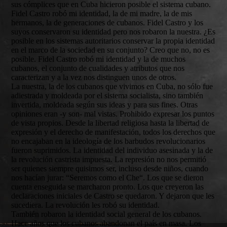
sus cómplices que en Cuba hicieron posible el sistema cubano.
Fidel Castro robó mi identidad, la de mi madre, la de mis
hermanos, la de generaciones de cubanos. Fidel Castro y los
suyos conservaron su identidad pero nos robaron la nuestra. ¿Es
posible en los sistemas autoritarios conservar la propia identidad
en el marco de la sociedad en su conjunto? Creo que no, no es
posible. Fidel Castro robó mi identidad y la de muchos
cubanos, el conjunto de cualidades y atributos que nos
caracterizan y a la vez nos distinguen unos de otros.
La nuestra, la de los cubanos que vivimos en Cuba, no sólo fue
adiestrada y moldeada por el sistema socialista, sino también
invertida, moldeada según sus ideas y para sus fines. Otras
opiniones eran -y son- mal vistas. Prohibido expresar los puntos
de vista propios. Desde la libertad religiosa hasta la libertad de
expresión y el derecho de manifestación, todos los derechos que
no encajaban en la ideología de los barbudos revolucionarios
fueron suprimidos. La identidad del individuo asesinada y la de
la revolución castrista impuesta. La represión no nos permitió
ser quienes siempre quisimos ser, incluso desde niños, cuando
nos hacían jurar: “Seremos como el Che“. Los que se dieron
cuenta enseguida se marcharon pronto. Los que creyeron las
declaraciones iniciales de Castro se quedaron. Y dejaron que les
sucediera. La revolución les robó su identidad.
También robaron la identidad social general de los cubanos.
Hace años que los cubanos abandonan el país en masa. Los