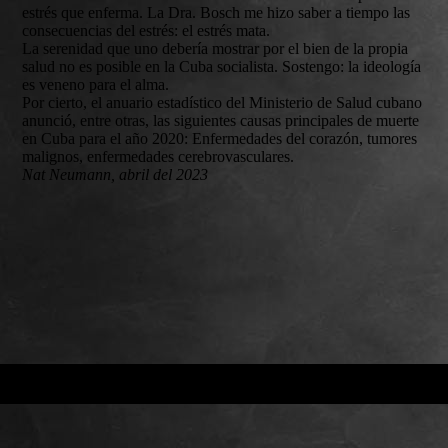
estrés que enferma. La Dra. Bosch me hizo saber a tiempo las
consecuencias del estrés: el estrés mata.
La serenidad que uno debería mostrar por el bien de la propia
salud no es posible en la Cuba socialista. Sostengo: la ideología
es veneno para el alma.
Por cierto, el anuario estadístico del Ministerio de Salud cubano
anunció, entre otras, las siguientes causas principales de muerte
en Cuba para el año 2020: Enfermedades del corazón, tumores
malignos, enfermedades cerebrovasculares.
Nat Neumann, abril del 2023