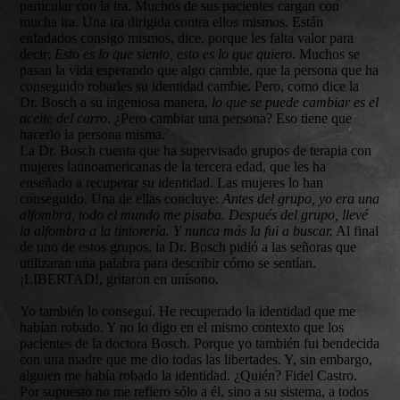
particular con la ira. Muchos de sus pacientes cargan con
mucha ira. Una ira dirigida contra ellos mismos. Están
enfadados consigo mismos, dice, porque les falta valor para
decir:
Esto es lo que siento, esto es lo que quiero
. Muchos se
pasan la vida esperando que algo cambie, que la persona que ha
conseguido robarles su identidad cambie. Pero, como dice la
Dr. Bosch a su ingeniosa manera,
lo que se puede cambiar es el
aceite del carro
. ¿Pero cambiar una persona? Eso tiene que
hacerlo la persona misma.
La Dr. Bosch cuenta que ha supervisado grupos de terapia con
mujeres latinoamericanas de la tercera edad, que les ha
enseñado a recuperar su identidad. Las mujeres lo han
conseguido. Una de ellas concluye:
Antes del grupo, yo era una
alfombra, todo el mundo me pisaba. Después del grupo, llevé
la alfombra a la tintorería. Y nunca más la fui a buscar.
Al final
de uno de estos grupos, la Dr. Bosch pidió a las señoras que
utilizaran una palabra para describir cómo se sentían.
¡LIBERTAD!, gritaron en unísono.
Yo también lo conseguí. He recuperado la identidad que me
habían robado. Y no lo digo en el mismo contexto que los
pacientes de la doctora Bosch. Porque yo también fui bendecida
con una madre que me dio todas las libertades. Y, sin embargo,
alguien me había robado la identidad. ¿Quién? Fidel Castro.
Por supuesto no me refiero sólo a él, sino a su sistema, a todos