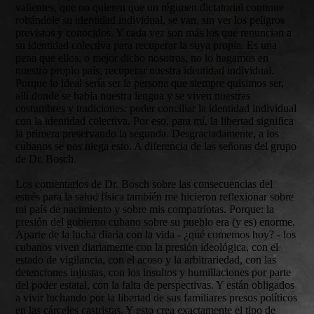
valientes, que no quieren que un régimen dictatorial continue
robándole su identidad individual, se van, sin ver los peligros
previstos y conocidos. Y cada vez son más los que renuncian a
su identidad colectiva para recuperar la suya propia. Es una
pena que ellos, o mejor dicho nosotros, no lo hagamos en
nuestro propio país, recuperar nuestra identidad individual.
Porque lo ideal sería ser la persona que siempre quisimos ser,
allí donde se habla nuestra lengua y se viven nuestras
costumbres y tradiciones: poder conciliar la identidad individual
con la identidad colectiva. Por eso, para mí, la libertad significa
la primera preservando la segunda. Desgraciadamente, a los
cubanos se nos niega esto. A diferencia de las señoras del grupo
de Dr. Bosch.
Los comentarios de Dr. Bosch sobre las consecuencias del
estrés para la salud física también me hicieron reflexionar sobre
mi país de nacimiento y sobre mis compatriotas. Porque: la
presión del gobierno cubano sobre su pueblo era (y es) enorme.
Aparte de la lucha diaria con la vida - ¿qué comemos hoy? - los
cubanos viven diariamente con la presión ideológica, con el
estado de vigilancia, con el acoso y la arbitrariedad, con las
detenciones injustas, con los insultos y humillaciones por parte
del poder estatal, con la falta de perspectivas. Y están obligados
a vivir luchando por la libertad de sus familiares presos políticos
en las cárceles castristas. Y esto crea exactamente el tipo de