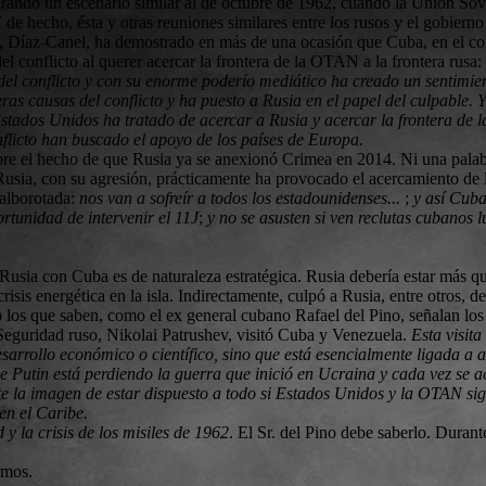
rando un escenario similar al de octubre de 1962, cuando la Unión Sov
Y de hecho, ésta y otras reuniones similares entre los rusos y el gobie
o, Díaz-Canel, ha demostrado en más de una ocasión que Cuba, en el con
 conflicto al querer acercar la frontera de la OTAN a la frontera rusa:
el conflicto y con su enorme poderío mediático ha creado un sentimie
as causas del conflicto y ha puesto a Rusia en el papel del culpable. Y
stados Unidos ha tratado de acercar a Rusia y acercar la frontera de l
nflicto han buscado el apoyo de los países de Europa.
bre el hecho de que Rusia ya se anexionó Crimea en 2014. Ni una palabr
Rusia, con su agresión, prácticamente ha provocado el acercamiento de l
 alborotada:
nos van a sofreír a todos los estadounidenses...
;
y así Cuba
rtunidad de intervenir el 11J
;
y no se asusten si ven reclutas cubanos
 Rusia con Cuba es de naturaleza estratégica. Rusia debería estar más 
isis energética en la isla. Indirectamente, culpó a Rusia, entre otros, d
o los que saben, como el ex general cubano Rafael del Pino, señalan los 
 Seguridad ruso, Nikolai Patrushev, visitó Cuba y Venezuela.
Esta visit
arrollo económico o científico, sino que está esencialmente ligada a a
ue Putin está perdiendo la guerra que inició en Ucraina y cada vez se 
ecte la imagen de estar dispuesto a todo si Estados Unidos y la OTAN 
en el Caribe.
d y la crisis de los misiles de 1962
. El Sr. del Pino debe saberlo. Durant
amos.