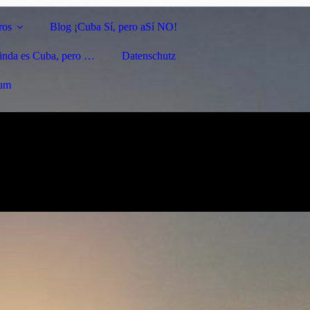
ros
Blog ¡Cuba Sí, pero aSí NO!
linda es Cuba, pero …
Datenschutz
sum