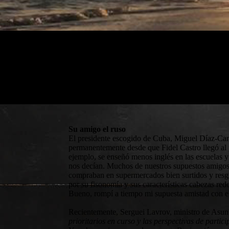
Su amigo el ruso
El presidente escogido de Cuba, Miguel Díaz-Cane
permanentemente desde que Fidel Castro llegó al p
ejemplo, se enseñó menos inglés en las escuelas y
nos decían. Muchos de nuestros supuestos amigos t
compraban en supermercados bien surtidos y resg
por su fisonomía y sus características cabezas red
Bueno, rompí a tiempo mi supuesta amistad con e
Recientemente, Serguei Lavrov, ministro de Asunt
prioritarios en curso y las perspectivas de part