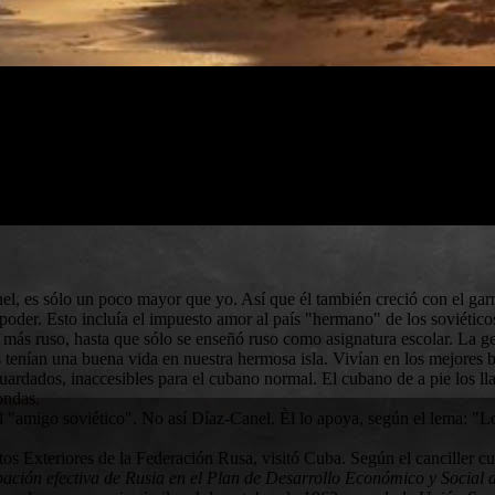
l, es sólo un poco mayor que yo. Así que él también creció con el gar
oder. Esto incluía el impuesto amor al país "hermano" de los soviéticos
 más ruso, hasta que sólo se enseñó ruso como asignatura escolar. La g
enían una buena vida en nuestra hermosa isla. Vivían en los mejores bar
uardados, inaccesibles para el cubano normal. El cubano de a pie los 
ondas.
l "amigo soviético". No así Díaz-Canel. Èl lo apoya, según el lema: "
os Exteriores de la Federación Rusa, visitó Cuba. Según el canciller
icipación efectiva de Rusia en el Plan de Desarrollo Económico y Socia