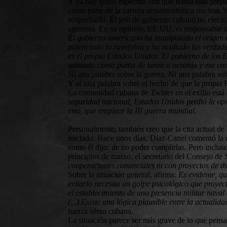
Y ya hay quien especula con que Rusia está prepa
como parte de la carrera armamentística nuclear. 
sospecharlo. El jefe de gobierno cubano no elect
agresora. En su opinión, EE.UU. es responsable del
El gobierno americano ha manipulado el origen d
potenciado la rusofobia y ha ocultado las verdader
es el propio Estados Unidos. El gobierno de los E
utilizado como punta de lanza a ucrania y ese co
Ni una palabra sobre la guerra. Ni una palabra so
Y ni una palabra sobre el hecho de que la propia 
La comunidad cubana de Twitter en el exilio está
seguridad nacional, Estados Unidos perdió la opo
esto, que empiece la III guerra mundial.
Personalmente, también creo que la cita actual de
iniciado. Hace unos días, Díaz-Canel comentó la cr
como él dijo: de no poder cumplirlas. Pero inclus
principios de marzo, el secretario del Consejo de
cooperaciones comerciales ni con proyectos de des
Sobre la situación general, afirma:
Es evidente, q
evitarlo necesita un golpe psicológico que proy
el establecimiento de una presencia militar naval 
(...) Existe una lógica plausible entre la actualida
fuerza aérea cubana.
La situación parece ser más grave de lo que pens