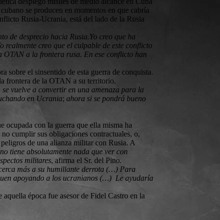
iética desplegó misiles de medio alcance en Cuba
rno cubano se producen en momentos en que cabría
flicto Rusia-Ucrania, está del lado de la Rusia
nto de desprecio hacia Rusia.Yo creo que ha
o realmente creo que el culpable de este conflicto
a OTAN a la frontera rusa. En ese conflicto han
a sobre el sinsentido de esta guerra de conquista.
a frontera de la OTAN a su territorio.
 se vuelve a convertir en una amenaza para la
 luchando en Ucrania
;
ahora si se pondrá bueno
que ocupada con la guerra que ella misma ha
e no cumplir sus obligaciones contractuales, o,
peligros de una alianza militar con Rusia. A
a no tiene absolutamente nada que ver con
spectos militares
, afirma el Sr. del Pino.
acerca más a su humillante derrota (…) Para
siguen apoyando a los ucranianos (…) Le ayudaría
e aquella época fue asesor de Fidel Castro en la