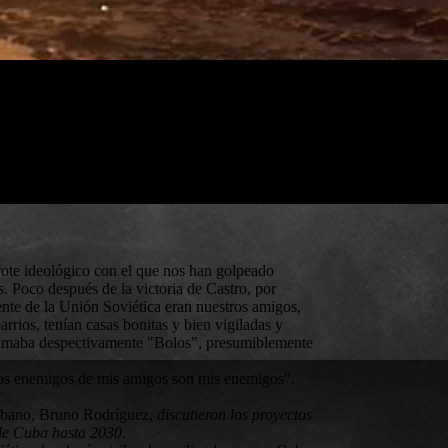
rote ideológico con el que nos han golpeado
. Poco después de la victoria de Castro, por
ente de la Unión Soviética eran nuestros amigos,
rios, tenían casas bonitas y bien vigiladas y
llamaba despectivamente "Bolos", presumiblemente
Los enemigos de mis amigos son mis enemigos".
 cubano, Bruno Rodríguez,
discutieron los proyectos
l de Cuba hasta 2030
.