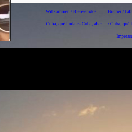
Willkommen / Bienvenidos
Bücher / Lib
Cuba, qué linda es Cuba, aber …/ Cuba, qué 
Impres